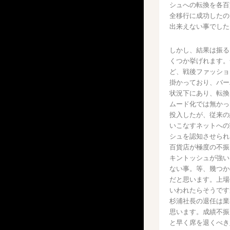
シュへの転換を各百
全移行に成功したの
出来えない事でした
しかし、結果は振る
くつか挙げれます。
ど、戦後ファッショ
掛かっており、バー
状況下にあり、転換
ムード化では無かっ
投入したが、従来の
いこなすネットへの
シュを認知させられ
百貨店が極度の不振
キントッシュが強い
ない事。等、幾つか
だと思います。上場
いわれたらそうです
杉浦社長の退任は業
思います。成績不振
と早く席を退くべき