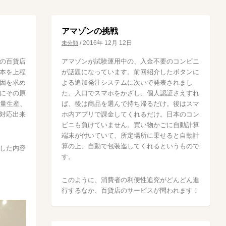
アマゾンの挑戦
/
2016年 12月 12日
未分類
の百貨店
アマゾンが試験運用中の、入金不要のコンビニ
本を上程
が話題になっています。前回紹介したボタンに
因を求め
よる追加発注システムに次いで発表されまし
にその原
た。入口でスマホをかざし、個人認証さえすれ
大量生産、
ば、後は商品を選んで持ち帰るだけ。後はスマ
対応出来
ホ内アプリで課金してくれるだけ。日本のコン
ビニも負けていません。買い物かごに自動計算
端末が付いていて、所定場所に乗せると自動計
算の上、自動で包装迄してくれるというもので
した内容
す。
このように、消費者の利便性追究がどんどん進
行するなか、百貨店のサービスが問われます！