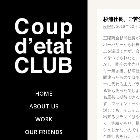
杉浦社長、ご苦
/
2016年 12月 
未分類
三陽商会杉浦社長が
バーバリーから転換
上を達成できず、会
メをつけられたと、
かし、昨今の小売り
リー無き後、杉浦社
間違ったものではあ
ーに代わる主力ブラ
る策もあったでしよ
HOME
名度共に期待できる
す。マッキントッシ
ABOUT US
討しても、そこそこ
出来るブランドはや
WORK
り、実績があり、期
シュしかないのです
OUR FRIENDS
全国行脚を行い、バ