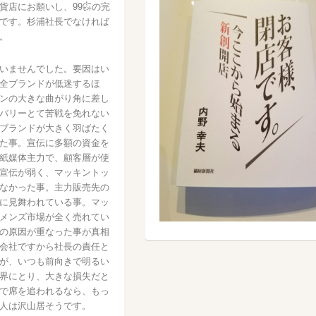
貨店にお願いし、99㌫の完
です。杉浦社長でなければ
。
いませんでした。要因はい
全ブランドが低迷するほ
ンの大きな曲がり角に差し
バリーとて苦戦を免れない
ブランドが大きく羽ばたく
た事。宣伝に多額の資金を
紙媒体主力で、顧客層が使
宣伝が弱く、マッキントッ
なかった事。主力販売先の
に見舞われている事。マッ
メンズ市場が全く売れてい
の原因が重なった事が真相
会社ですから社長の責任と
が、いつも前向きで明るい
界にとり、大きな損失だと
で席を追われるなら、もっ
人は沢山居そうです。