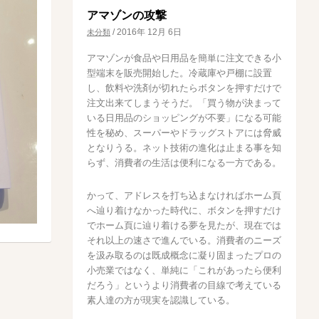
アマゾンの攻撃
/
2016年 12月 6日
未分類
アマゾンが食品や日用品を簡単に注文できる小
型端末を販売開始した。冷蔵庫や戸棚に設置
し、飲料や洗剤が切れたらボタンを押すだけで
注文出来てしまうそうだ。「買う物が決まって
いる日用品のショッピングが不要」になる可能
性を秘め、スーパーやドラッグストアには脅威
となりうる。ネット技術の進化は止まる事を知
らず、消費者の生活は便利になる一方である。
かって、アドレスを打ち込まなければホーム頁
へ辿り着けなかった時代に、ボタンを押すだけ
でホーム頁に辿り着ける夢を見たが、現在では
それ以上の速さで進んでいる。消費者のニーズ
を汲み取るのは既成概念に凝り固まったプロの
小売業ではなく、単純に「これがあったら便利
だろう」というより消費者の目線で考えている
素人達の方が現実を認識している。