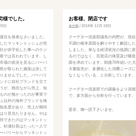
労様でした。
お客様、閉店です
20日
/
2016年 12月 19日
未分類
退任を発表なさいました。
クーデター倶楽部議長の内野が、現在
したマッキントッシュが売
不調の根本原因を解りやすく解説した
社が赤字化した事へのケジ
しました。単なる経済状況の低調に原
巷では言われています。し
るのではなく、百貨店の体質及び構造
市場の状況を見るにバーバ
因を求めています。戦後70年続いた
長が取られた施策は決して
大量販売が、多層化した消費ニーズに
りませんでした。バーバリ
なくなっている、と分析しています。
ンドに自社ブランドを立て
うが、残念ながら売上、知
クーデター倶楽部での講義をより深堀
ものが無かったのが事実で
で、多方面から分析を行っています。
ュ以外の海外ブランドを検
知名度があり、売上が期待
是非、御一読下さいませ。
はり見当たりません。やは
待できたのはマッキントッ
。杉浦社長はたった一人で
ーバリーからマッキントッ