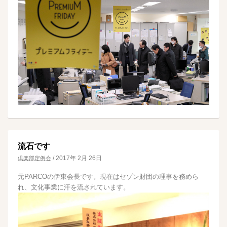
流石です
/
2017年 2月 26日
倶楽部定例会
元PARCOの伊東会長です。現在はセゾン財団の理事を務めら
れ、文化事業に汗を流されています。