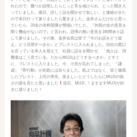
れたので、幾つか説明したらじっと耳を傾けられ、じっと聞き入
っていました。後日、詳しく話を聞かせて欲しい、と連絡がきた
ので本日行って参りましたら驚きました。金井さんだけかと思っ
ていたら、20名の衣料部隊が勢揃いでした。『外部の生の意見を
聞く機会がないので』と言われ、忌憚の無い意見を1時間余り話
して参りました。その後、金井会長は皆で『今のお話をどう捉
え、どう活用すべきか』とブレストに入られました。自社の悪口
を言っている本人を迎えて、社員に話をを聞かせ、「他人は、消
費者はこう見ている。だからMUJIはどうするべきか」とすぐ
に、ブレストに入りました。今、小売が忘れてしまった、『謙
虚』『即行動』が此処には在りました。机上ではなく、皆と徹底
したブレスト、上司の率先、羨ましいとどうしたらにMUJIの強
さの源を見たと思いました
流石、MUJI、! ますますMUJIが好
きに成りました！