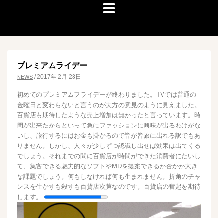
プレミアムライデー
/
2017年 2月 28日
NEWS
初めてのプレミアムフライデーが終わりました。TVでは普通の
金曜日と変わらないと言うのが大方の意見のように見えました。
百貨店も期待したような売上増加は無かったと言っています。時
間が出来たからといって急にファッションに興味が出るわけがな
いし、旅行するにはお金も掛かるので皆が皆旅に出れる訳でもあ
りません。しかし、人々が少しずつ認識し出せば効果は出てくる
でしょう。それまでの間に百貨店が時間ができた消費者にたいし
て、集客できる魅力的なソフトやMDを提案できるか否かが大き
な課題でしょう。何もしなければ何も生まれません。折角のチャ
ンスを生かすも殺すも百貨店次第なのです。百貨店の奮起を期待
します。