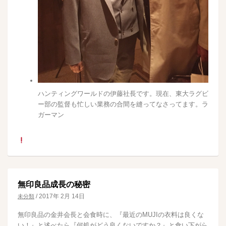
ハンティングワールドの伊藤社長です。現在、東大ラグビ
ー部の監督も忙しい業務の合間を縫ってなさってます。ラ
ガーマン
無印良品成長の秘密
/
2017年 2月 14日
未分類
無印良品の金井会長と会食時に、『最近のMUJIの衣料は良くな
い！』と述べたら『何処がどう良くないですか？』と食い下がら