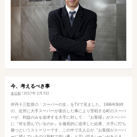
今、考えるべき事
/
2017年 2月 5日
未分類
伊丹十三監督の「スーパーの女」をTVで見ました。1996年制作
の、近所に大手スーパーが進出した事により苦戦する町のスーパ
ーが、利益のみを追求する大手に対して、『お客様』がスーパー
に『何を望んでいるのか』を徹底的に追求した結果、大手に打ち
勝つというストーリーです。この中で主人公が『お客様がスーパ
ーに望んでいるのは新鮮で安い事』と言い切るシーンがありま