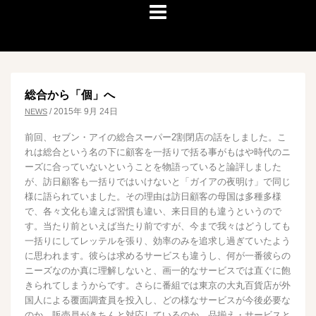
総合から「個」へ
/
2015年 9月 24日
NEWS
前回、セブン・アイの総合スーパー2割閉店の話をしました。こ
れは総合という名の下に顧客を一括りで括る事がもはや時代のニ
ーズに合っていないということを物語っていると論評しました
が、訪日顧客も一括りではいけないと「ガイアの夜明け」で同じ
様に語られていました。その理由は訪日顧客の母国は多種多様
で、各々文化も違えば習慣も違い、来日目的も違うというので
す。当たり前といえば当たり前ですが、今まで我々はどうしても
一括りにしてレッテルを張り、効率のみを追求し過ぎていたよう
に思われます。彼らは求めるサービスも違うし、何が一番彼らの
ニーズなのか真に理解しないと、画一的なサービスでは直ぐに飽
きられてしまうからです。さらに番組では東京の大丸百貨店が外
国人による覆面調査員を投入し、どの様なサービスが今後必要な
のか、販売員がきちんと対応しているのか、品揃え・サービスと