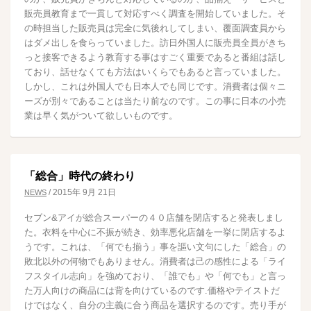
販売員教育まで一貫して対応すべく調査を開始していました。そ
の時担当した販売員は完全に気後れしてしまい、覆面調査員から
はダメ出しを食らっていました。訪日外国人に販売員全員がきち
っと接客できるよう教育する事はすごく重要であると番組は話し
ており、話せなくても方法はいくらでもあると言っていました。
しかし、これは外国人でも日本人でも同じです。消費者は個々ニ
ーズが別々であることは当たり前なのです。この事に日本の小売
業は早く気がついて欲しいものです。
「総合」時代の終わり
/
2015年 9月 21日
NEWS
セブン&アイが総合スーパーの４０店舗を閉店すると発表しまし
た。衣料を中心に不振が続き、効率悪化店舗を一挙に閉店するよ
うです。これは、「何でも揃う」事を謳い文句にした「総合」の
敗北以外の何物でもありません。消費者は己の感性による「ライ
フスタイル志向」を強めており、「誰でも」や「何でも」と言っ
た万人向けの商品には背を向けているのです.価格やテイストだ
けではなく、自分の主義に合う商品を選択するのです。売り手が