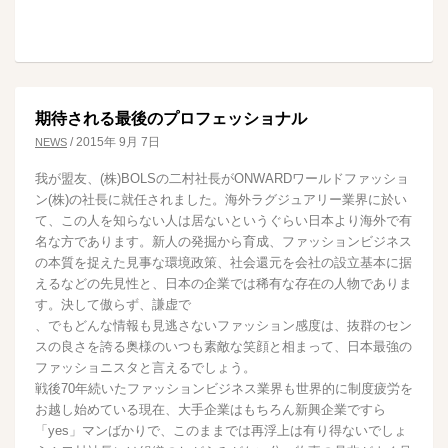
期待される最後のプロフェッショナル
/
2015年 9月 7日
NEWS
我が盟友、(株)BOLSの二村社長がONWARDワールドファッショ
ン(株)の社長に就任されました。海外ラグジュアリー業界に於い
て、この人を知らない人は居ないというぐらい日本より海外で有
名な方であります。新人の発掘から育成、ファッションビジネス
の本質を捉えた見事な環境政策、社会還元を会社の設立基本に据
えるなどの先見性と、日本の企業では稀有な存在の人物でありま
す。決して傲らず、謙虚で
、でもどんな情報も見逃さないファッション感度は、抜群のセン
スの良さを誇る奥様のいつも素敵な笑顔と相まって、日本最強の
ファッショニスタと言えるでしょう。
戦後70年続いたファッションビジネス業界も世界的に制度疲労を
お越し始めている現在、大手企業はもちろん新興企業ですら
「yes」マンばかりで、このままでは再浮上は有り得ないでしょ