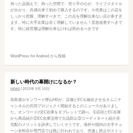
拘った品揃えで、拘った空間で、売り手の心が、ライフスタイル
が分かり、共感出来て初めて購入するのです。小売業はこの店を
しっかり把握、理解すべきで、この点を理解出来ない店が多すぎ
ます。特に大手企業は全く理解していません！至急改善すべきで
す。特に経営層は理解出来なければ辞めるべきです.
WordPress for Android から投稿
新しい時代の幕開けになるか？
/
2015年 9月 10日
NEWS
高島屋がオンワード樫山HDが、店舗とECを融合させるオムニチ
ャンネルの共同プロジェクト開始するとのニュースがありまし
た。オンワードのEC在庫をタブレットで調べ、➀店頭とEC在庫
から商品紹介②EC在庫活用で欠品防止③コーディネート紹介④
宅配のメリットを訴求していくそうです。海外や国内の大手チェ
ーン衣料店や専門店では既に行われており、売逃し防止やストッ