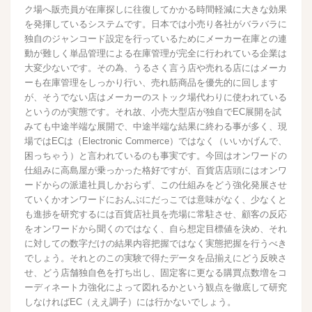
ク場へ販売員が在庫探しに往復してかかる時間軽減に大きな効果
を発揮しているシステムです。日本では小売り各社がバラバラに
独自のジャンコード設定を行っているためにメーカー在庫との連
動が難しく単品管理による在庫管理が完全に行われている企業は
大変少ないです。その為、うるさく言う店や売れる店にはメーカ
ーも在庫管理をしっかり行い、売れ筋商品を優先的に回します
が、そうでない店はメーカーのストック場代わりに使われている
というのが実態です。それ故、小売大型店が独自でEC展開を試
みても中途半端な展開で、中途半端な結果に終わる事が多く、現
場ではECは（Electronic Commerce）ではなく（いいかげんで、
困っちゃう）と言われているのも事実です。今回はオンワードの
仕組みに高島屋が乗っかった格好ですが、百貨店店頭にはオンワ
ードからの派遣社員しかおらず、この仕組みをどう強化発展させ
ていくかオンワードにおんぶにだっこでは意味がなく、少なくと
も進捗を研究するには百貨店社員を売場に常駐させ、顧客の反応
をオンワードから聞くのではなく、自ら想定目標値を決め、それ
に対しての数字だけの結果内容把握ではなく実態把握を行うべき
でしょう。それとのこの実験で得たデータを品揃えにどう反映さ
せ、どう店舗独自色を打ち出し、固定客に更なる購買点数増をコ
ーディネート力強化によって図れるかという観点を徹底して研究
しなければEC（ええ調子）には行かないでしょう。