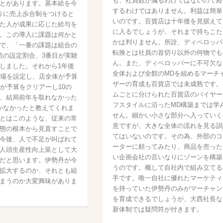
も、社員数が減るわけではないので経
とがあります。基本給を今
するわけではありません。利益は簡単
りに売上歩合制をつけると
いのです。百貨店は十年後を見据えて
た人が成果に応じた給与を
に入るでしょうが、それまで持ちこた
。この導入に課題は何かと
かは判りません。所詮、ディベロッパ
で、「一番の課題は組合の
転換とは社員の首切り以外の何物でも
給の設定割合、3番目が実験
ん。また、ディベロッパーに不可欠な
しました。それから1年後
全体および全館のMDを組めるマーチ
り場を設定し、店全体が予算
ザーの育成も百貨店では未成熟です。
場が予算をクリアーし10の
ムごとに分けられた百貨店のバイヤー
、結局前年を取れなかった
フスタイルに沿ったMD構築までは学
かなかったと教えてくれま
せん。細かい小さな部分へ入っていく
とはこのような、従来の常
意ですが、大きな全体の流れを見る訓
態の根本から見直すことで
てはいないのです。その為、外部のコ
今後、人で不足が叫ばれて
ーターに頼ってみたり、商品を売った
人頭生産性向上策として大
い企画会社の言いなりにゾーンを構築
だと思います。伊勢丹が今
うのです。概して自社内で組み立てる
拡大するのか、それとも組
手です。唯一自社に優れたマーケティ
まうのか大変興味がありま
を持っていた伊勢丹のみがマーチャン
を育成できるでしょうが、大西社長な
新体制では疑問符が付きます。