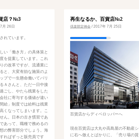
貨店？№3
再生なるか、百貨店№2
 7月 26日
/
2017年 7月 25日
倶楽部定例会
されています。
しい「働き方」の具体策と
度を提案しています。これ
りの改革ですが、流通業に
ると、大変有効な施策のよ
ップで一生懸命働いてバリ
るＡさんと、ただ一日中接
過ごし、やたら残業をした
会社に寄与する価値が違い
間給」制度では給料は残業
高くなってしまいます。こ
百貨店からディベロッパーへ
せん。日本の古き慣習であ
であって、職種で務めるの
現在百貨店は大丸や高島屋の不動産シ
想の弊害部分でしょう。海
に右へ倣えとばかりに、「売り場の賃
すればずっと販売員です