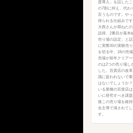
度導入」を話したこ
の7割に抑え、代わ
言うものです。やっ
得られる仕組みです
大西さんが尋ねたの
説得、2番目が基本
売り場の設定」と話
に実際30の実験売
を切る中、18の売
売場が前年クリアー
のは2つの売り場し
した。百貨店の改革
識に捉われないで業
はないでしょうか？
いる業種の百貨店は
いに研究すべき課題
後この売り場を維持
合主導で潰されてし
す。