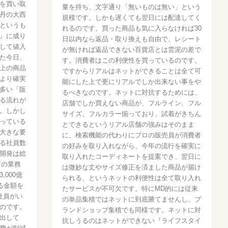
を買い取
量を持ち、文字通り「無いものは無い」という
丹の大西
規模です。しかも遅くても翌日には配達してく
というも
れるのです。買った商品も気に入らなければ30
』に成り
日以内なら返品・取り換えも自由で、レシート
して値入
が無ければ返品できない百貨店とは雲泥の差で
た今日、
す。消費者はこの利便性を買っているのです。
上の商品
ですからリアルはネットができることは全て可
より確実
能にした上で更にリアルでしか出来ない事をや
多い「販
るべきなのです。ネットに対抗するためには、
る流れが
店舗でしか買えない商品が、フルライン、フル
。しかし
サイズ、フルカラー揃っており、試着がきちん
っている
とできるというリアル店舗の強みはそのまま
大きな要
に、検索機能の代わりにプロの販売員が消費者
る社員数
の好みを取り入れながら、今年の流行を確実に
開発は総
取り入れたコーディネートを提案でき、翌日に
所の業務
は微妙な丈やサイズ修正を済ました商品が届け
000億
られる、というネットの利便性は全て取り入れ
る金額を
たサービスが不可欠です。特にMD的には従来
社員がい
の単品集積ではネットに到底勝てませんし、ブ
のです。
ランドショップ集積でも同様です。ネットに対
出して
抗しうるのはネットができない『ライフスタイ