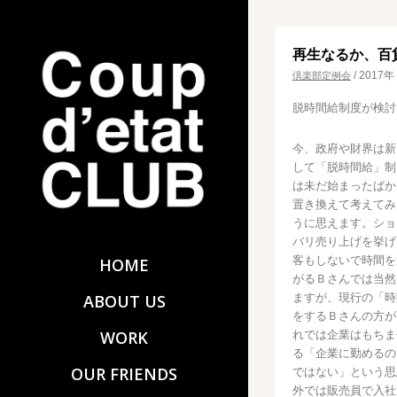
再生なるか、百
/
2017年
倶楽部定例会
脱時間給制度が検討
今、政府や財界は新
して「脱時間給」制
は未だ始まったばか
置き換えて考えてみ
うに思えます。ショ
バリ売り上げを挙げ
客もしないで時間を
HOME
がるＢさんでは当然
ますが、現行の「時
ABOUT US
をするＢさんの方が
WORK
れでは企業はもちま
る「企業に勤めるの
OUR FRIENDS
ではない」という思
外では販売員で入社