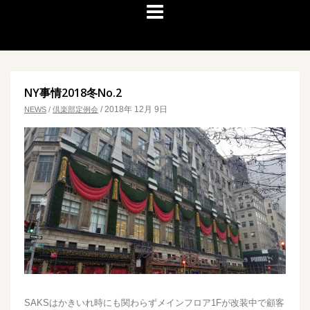
NY事情2018冬No.2
/
2018年 12月 9日
NEWS
/
倶楽部定例会
SAKSはかきいれ時にも関わらずメインフロア1Fが改装中で顧客