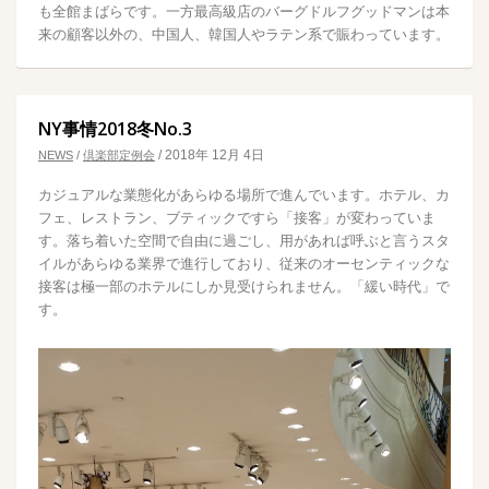
も全館まばらです。一方最高級店のバーグドルフグッドマンは本
来の顧客以外の、中国人、韓国人やラテン系で賑わっています。
NY事情2018冬No.3
/
2018年 12月 4日
NEWS
/
倶楽部定例会
カジュアルな業態化があらゆる場所で進んでいます。ホテル、カ
フェ、レストラン、ブティックですら「接客」が変わっていま
す。落ち着いた空間で自由に過ごし、用があれば呼ぶと言うスタ
イルがあらゆる業界で進行しており、従来のオーセンティックな
接客は極一部のホテルにしか見受けられません。「緩い時代」で
す。