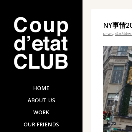
NY事情20
NEWS
/
倶楽部定例
HOME
ABOUT US
WORK
OUR FRIENDS