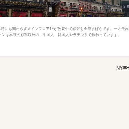
いれ時にも関わらずメインフロア1Fが改装中で顧客も全館まばらです。一方最
マンは本来の顧客以外の、中国人、韓国人やラテン系で賑わっています。
NY事情