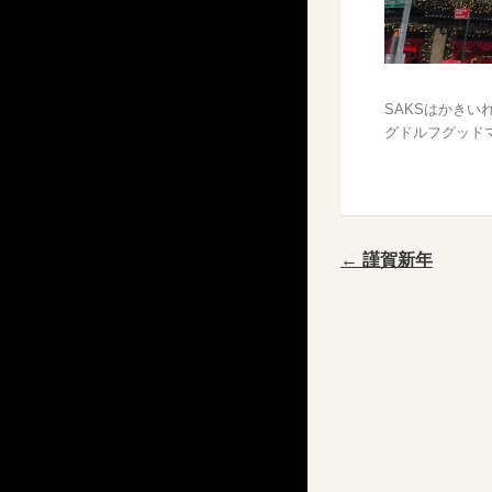
SAKSはかき
グドルフグッド
← 謹賀新年