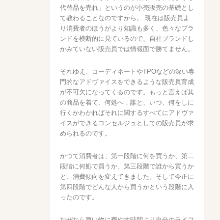
代替品を売れ」というのが小売販売の基礎とし
て教わることなのですから。 現在は販売員よ
り消費者のほうがより知識も多く、色々なブラ
ンドを横断的に見ているので、自社ブランドし
かみていない販売員では情報面で勝てません。
それゆえ、コーディネートやTPOなどの深い専
門的なアドヴァイスをできるような販売員育成
が不可欠になってくるのです。もっと言えば其
の商品を着て、何処へ，誰と、いつ、何をしに
行くかわかればそれに関するすべてにアドヴァ
イスができるコンセルジュとしての販売員が求
められるのです。
かつて消費者は、第一段階に何を買うか、第二
段階に何処で買うか、第三段階で誰から買うか
と、消費傾向を変えてきました。そして今正に
第四段階でどんな人から買うかという段階に入
ったのです。
なぜなら買い物に費やす時間より自分のライフ