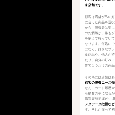
す店舗です。
顧客は店舗が己の好
に合った商品を選択
から、消費者は楽に
のお洒落が、誰もが
を揃えて待っていて
なります。何処にで
はなく、好きなブラ
ル商品や、他人が持
たり、自分の好みに
界で１つだけの商品
その為には店舗はあ
顧客の消費ニーズ傾
せん。カード履歴や
ら顧客の手に取るが
購買履歴把握)や、
メタデータ把握など
す。それが在って初