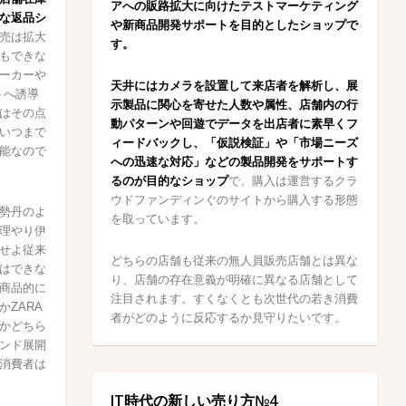
アへの販路拡大に向けたテストマーケティング
な返品シ
や新商品開発サポートを目的としたショップで
売は拡大
す。
もできな
ーカーや
天井にはカメラを設置して来店者を解析し、展
トへ誘導
示製品に関心を寄せた人数や属性、店舗内の行
はその点
動パターンや回遊でデータを出店者に素早くフ
いつまで
ィードバックし、「仮説検証」や「市場ニーズ
能なので
への迅速な対応」などの製品開発をサポートす
るのが目的なショップ
で、購入は運営するクラ
ウドファンディンぐのサイトから購入する形態
勢丹のよ
を取っています。
理やり伊
せよ従来
どちらの店舗も従来の無人員販売店舗とは異な
はできな
り、店舗の存在意義が明確に異なる店舗として
商品的に
注目されます。すくなくとも次世代の若き消費
ZARA
者がどのように反応するか見守りたいです。
かどちら
ンド展開
消費者は
IT時代の新しい売り方№4