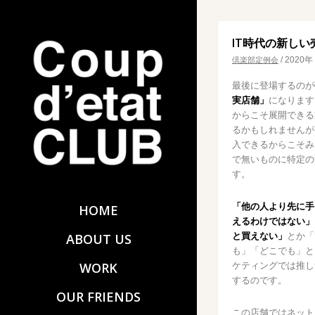
IT時代の新しい
/
2020年
倶楽部定例会
最後に登場するのが
実店舗」
になります
からこそ展開できる
るかもしれませんが
入できるからこそみ
で無いものに特定の
す。
「他の人より先に手
HOME
えるわけではない」
と買えない」
とか「
ABOUT US
も」「どこでも」と
WORK
ケティングでは推し
するのです。
OUR FRIENDS
この店舗ではネット