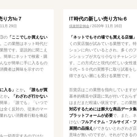
売り方№７
IT時代の新しい売り方№６
 11月 29日
/
2020年 11月 16日
倶楽部定例会
③の
「ここでしか買えない
「ネットでもその場でも買える店舗」
。この業態はネット時代だ
くの実店舗が試みている業態です。特
業態です。逆説的に聞こえ
ションに向いているとされ、多くのフ
、簡単にネットで検索・購
ンショップが大なり小なりチャレンジ
んなが簡単に手に入るもの
す。この方式だと現代の忙しい女性達
消費者は興味を示すので
０代～５０代の実際手に取り試着をし
得できない層にも受ける業態です。
に入る」
とか
、「誰もが買
百貨店はこの業態を指向していますが
とか
、「わざわざ行かない
基本的構造や課題に気が付いておらず
簡単」「誰でも」「いつで
はまだまだ程遠い状況です。この業態
は全く反対の、従来のマー
対応するためには膨大な商品データ集
量れない消費者行動を喚起
プラットフォームが必要
で、また、ネ
けない
フルアイテム・フルサイズ・フ
展開の品揃え
ができないとわざわざ店
意味が無いのですが、それができるの
を一切否定するのではな