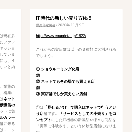
IT時代の新しい売り方№５
/
2020年 11月 9日
倶楽部定例会
は現在多
http://www.coupdetat.jp/1922/
にファッ
ァッショ
これからの実店舗は以下の３種類に大別される
していま
でしょう。
にも、４
ないと納
① ショウルーミング化店
② ネットでもその場でも買える店
、業態の
、構築に
③ 実店舗でしか買えない店舗
は
ネット
積機能の
①は
「見せるだけ」で購入はネットで行うとい
ットに負
う店
舗です
。「サービスとしての小売り」をコ
ルカラー
ンセプト
にしたIT機器の新製品や様々な商品を
舗に来る
「実際に体験さす」という体験型店舗になりま
はユニク