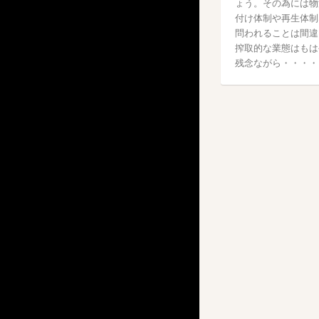
ょう。その為には物
付け体制や再生体制
問われることは間違
搾取的な業態はもは
残念ながら・・・・