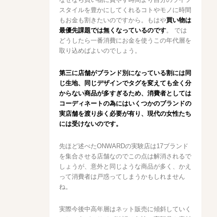
スタイルを豊かにしてくれるコトやモノに時間
もお金も割きたいのですから。もはや
買い物は
最優先課題では無くなっているのです
。 では
どうしたら一番消費にお金を使うこの年代層を
取り込めばよいのでしょう。
第三に店舗がブランド別になっている割には同
じ生地、同じデザインでタグを変えても全く分
からない商品が多すぎるため、消費者としては
コーディネートの為にはいくつかのブランドの
実店舗を渡り歩く必要が有り、現代の女性たち
には受けないのです。
先ほど述べたONWARDの実験店は17ブランド
を集合させる店舗なのでこの点は解消されるで
しょうが、意外と同じような商品が多く、かえ
って消費者は戸惑ってしまうかもしれません
ね。
実際今後中高年層はネット販売に傾斜していく