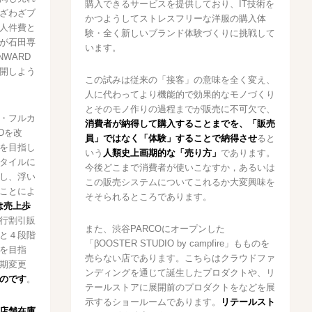
購入できるサービスを提供しており、IT技術を
ざわざブ
かつようしてストレスフリーな洋服の購入体
人件費と
験・全く新しいブランド体験づくりに挑戦して
が石田専
います。
WARD
開しよう
この試みは従来の「接客」の意味を全く変え、
人に代わってより機能的で効果的なモノづくり
とそのモノ作りの過程までが販売に不可欠で、
・フルカ
消費者が納得して購入することまでを、「販売
Dを改
員」ではなく「体験」することで納得させ
ると
を目指し
いう
人類史上画期的な「売り方」
であります。
タイルに
今後どこまで消費者が使いこなすか，あるいは
し、浮い
この販売システムについてこれるか大変興味を
ことによ
そそられるところであります。
は売上歩
行割引販
また、渋谷PARCOにオープンした
と４段階
「βOOSTER STUDIO by campfire」もものを
を目指
売らない店であります。こちらはクラウドファ
期変更
ンディングを通じて誕生したプロダクトや、リ
のです
。
テールストアに展開前のプロダクトをなどを展
示するショールームであります。
リテールスト
店舗在庫