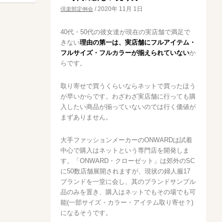
/
2020年 11月 1日
倶楽部定例会
40代・50代の彼女達が現在の実店舗で満足で
きない
理由の第一は、実店舗にフルアイテム・
フルサイズ・フルカラーが揃えられていない
か
らです。
取り寄せで買うくらいならネットで買ったほう
が早いからです。わざわざ実店舗に行っても購
入したい商品が揃っていないのでは行く価値が
まずありません。
大手ファッションメーカーのONWARDは試着
中心で購入はネットという専門店を開発しま
す。「ONWARD・クローゼット」は郊外のSC
に50数店舗展開されますが、現状の婦人服17
ブランドを一堂に会し、其のブランドサンプル
品のみを置き、購入はネットでもその場でも可
能(一部サイズ・カラー・アイテム取り寄せ？)
になるそうです。