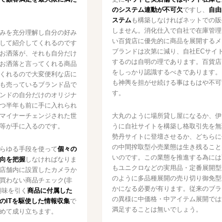
のシステム連動が不可欠
ですし、
自由
ステム
も構築しなければネットでの販
しません。消化仕入で自社で在庫管理
みを充分理解し自分の好み
い百貨店に優先的に商品を展開するメ
して紹介してくれるのです
ブランドは次第に減り、自社ECサイ
お洒落が、それも自分だけ
するのは自明の理であります。百貨店
お洒落と言ってくれる商品
をしっかり認識するべきであります。
くれるので大変便利な店に
も神輿を担がせ続ける事はもはや不可
も売っているブランド品で
す。
ンドの自分だけのオリジナ
つ半年も前に手に入れられ
マイナーチェンジされた世
大丸のように場所貸し屋になるか、伊
等が手に入るのです。
うに自社サイトを構築し格取引先を無
勢丹サイトに登壇させるか、どちらに
の中間搾取型小売業態は生き残ること
らゆる手段を使って
個々の
いのです。この業態を推進する為には
向を把握
しなければなりま
もユニクロなどの実用品・定番展開型か
店舗内に設置したカメラか
のように多品種展開の売り切り御免型
買わない商品チェック(非
かになる必要が有ります。従来のブラ
興味を引く
商品に付属した
の異様に中価格・中アイテム展開では
のITを駆使した情報収集
で
満足することは無いでしょう。
めて成り立ちます。