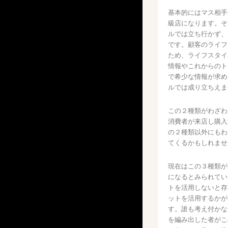
基本的にはマス相手
級店になります。そ
ルでは立ち行かず、
です。顧客のライフ
ため、ライフスタイ
情報やこれからのト
で希少な情報が求め
ルでは成り立ちえま
この２種類がわざわ
消費者が来店し購入
の２種類以外にもわ
てくるかもしれませ
現在はこの３種類が
になるとみられてい
トを活用しないと存
ットを活用するかが
す。誰も考え付かな
を編み出した者がこ