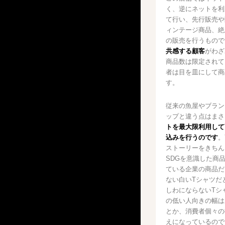
く、逆にネットを利
て行い、先行販売や
ィンテージ商品、絶
の販売を行うもので
共感する顧客
がわざ
商品数は限定されて
者は目を皿にして商
す。
従来の魚屋やブラン
ップと違う点はまさ
トを最大限利用して
込みを行うのです
。
ストーリーをきちん
SDGを意識した商
ている企業の商品だ
ない白いTシャツだ
しわにならないTシ
の低い人向きの幅は
とか、消費者個々の
えになっているので