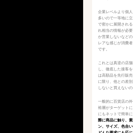
企業レベルより個人
多いので一等地に立
で密かに展開される
れ相当の情報が必要
か営業しないなどの
レアな感じが消費者
です。
これとは真逆の店舗
し、徹底した接客を
は高額品を先行販売
に限り、他との差別
しないと買えないの
一般的に百貨店の外
裕層がターゲットに
にもネットで簡単に
際に商品に触り、素
ン、サイズ、色合い
どんな要求にも応じ