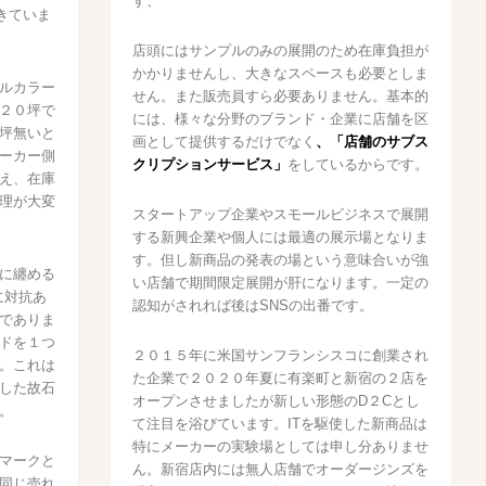
す、
きていま
店頭にはサンプルのみの展開のため在庫負担が
かかりませんし、大きなスペースも必要としま
ルカラー
せん。また販売員すら必要ありません。基本的
２０坪で
には、様々な分野のブランド・企業に店舗を区
坪無いと
画として提供するだけでなく
、「店舗のサブス
ーカー側
クリプションサービス」
をしているからです。
え、在庫
理が大変
スタートアップ企業やスモールビジネスで展開
する新興企業や個人には最適の展示場となりま
す。但し新商品の発表の場という意味合いが強
に纏める
い店舗で期間限定展開が肝になります。一定の
に対抗あ
認知がされれば後はSNSの出番です。
でありま
ドを１つ
２０１５年に米国サンフランシスコに創業され
。これは
た企業で２０２０年夏に有楽町と新宿の２店を
した故石
オープンさせましたが新しい形態のD２Cとし
。
て注目を浴びています。ITを駆使した新商品は
特にメーカーの実験場としては申し分ありませ
マークと
ん。新宿店内には無人店舗でオーダージンズを
同じ売れ