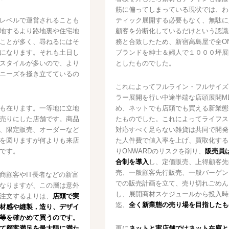
筋に偏ってしまっている現状では、わ
レベルで運営されることも
ティック展開する必要もなく、無駄に
地するより路地裏や住宅地
顧客を分断化しているだけという認識
ことが多く、尋ねるにはそ
務と合致したため、新宿高島屋で全ON
になります。それも土日し
ブランドを紳士＆婦人で１０００坪展
スタイルが多いので、より
としたものでした。
ニーズを掻き立てているの
これによってフルライン・フルサイズ
ラー展開を行い中途半端な店頭展開M
も在ります。一等地に立地
め、ネットでも店頭でも買える新業態
売りにした店舗です。商品
たものでした。これによってライフス
、限定販売、オーダーなど
対応すべく足らない雑貨は共同で開発
を図りますが何よりも来店
た人件費で値入率を上げ、買取化する
です。
りONWARDのリスクを削り、
販売員
合制を導入
し、定価販売、上得顧客先
売、一般顧客先行販売、一般バーゲン
商顧客やIT長者などの新富
での販売計画を立て、売り切れごめん
なりますが、この層は意外
し、展開商材スケジュールから投入時
注文するよりは、
店頭で実
迄、
全く新業態の売り場を目指したも
材感や縫製，造り、デザイ
等を確かめて買うのです。
て顧客満足を最大限に満た
更に
ネットと実店舗ではネット在庫と