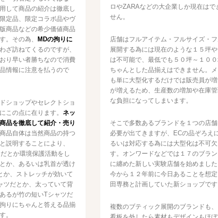
ロやZARAなどの大企業しか現在はで
用して商品の紹介は徹底し
せん。
限定品、限定コラボ品やヴ
版商品などの希少価値商品
す。その為、
MDの拘りに
店舗はフルアイテム・フルサイズ・フ
わざ訪ねてくるのですが、
展開する為には現在のような１５坪や
おり早い者勝ちなので消費
は不可能で、最低でも５０坪～１００
品情報に注意を払うので
ちゃんとした品揃えはできません。メ
も単に大型化するだけでは販売員が増
が増えるため、生産数の増加や在庫管
な負担になってしまいます。
ドショップやセレクトショ
にこの点に在ります。
ネッ
商品を徹底して紹介・売り
そこで多数あるブランドを１つの店舗
商品自体は当然商品の持つ
必要が出てきますが、ECの品ぞろえ
と説明することにより、
るいは対応する為には大型化は不可欠
品だとか環境保護活動をし
す。オンワードなどでは１７のブラン
とか、あるいは乳首が透け
に纏めた新しい実験店舗を始めました
とか、ストレッチが効いて
今から１２年前に今日あることを想定
ャツだとか、太っていて背
田専務と計画していた新ショップです
あるが竹の短いTシャツだ
拘りにちゃんと答える品揃
複数のブティック展開のブランドも、
す。
看板を外したら素材もデザインもほぼ