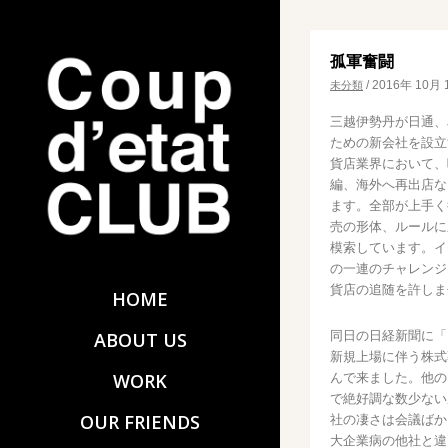
孤軍奮闘
/
2016年 10月 
未分類
三越伊勢丹が日通、
ための新会社を設立
貨店業界において、
編、海外へ再出店な
ます。全部が上手く
売の形体、ルールに
模索しています。イ
の一連のチャレンジ
貨店の追随を許しま
HOME
同日の日経新聞に「B
ABOUT US
新規上場に伴う株式
WORK
んで来ました。他の
で絶好調な数少ない
OUR FRIENDS
社の凄さは会議ばか
大企業病の他社と違