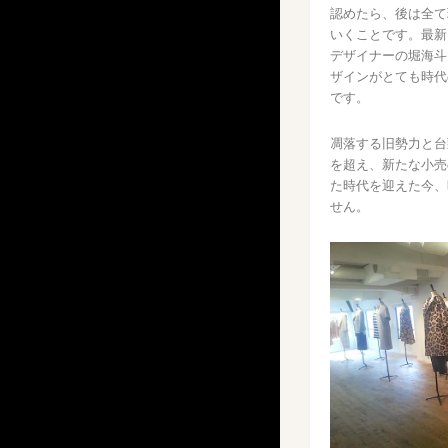
認めたら、後は全て
いくことです。最新
デザイナーの堀海斗
ザインがとても時代
です。
凋落する旧勢力と台
を超え、新たな小売
た時代を迎えた今、
せん。