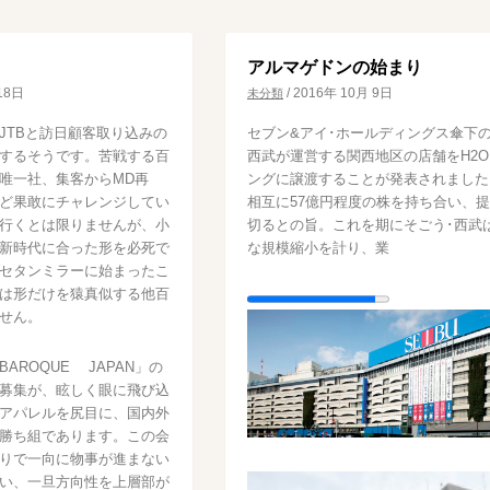
アルマゲドンの始まり
18日
/
2016年 10月 9日
未分類
JTBと訪日顧客取り込みの
セブン&アイ･ホールディングス傘下の
するそうです。苦戦する百
西武が運営する関西地区の店舗をH2
唯一社、集客からMD再
ングに譲渡することが発表されました
ど果敢にチャレンジしてい
相互に57億円程度の株を持ち合い、
行くとは限りませんが、小
切るとの旨。これを期にそごう･西武
新時代に合った形を必死で
な規模縮小を計り、業
セタンミラーに始まったこ
は形だけを猿真似する他百
せん。
AROQUE JAPAN」の
募集が、眩しく眼に飛び込
アパレルを尻目に、国内外
勝ち組であります。この会
りで一向に物事が進まない
い、一旦方向性を上層部が