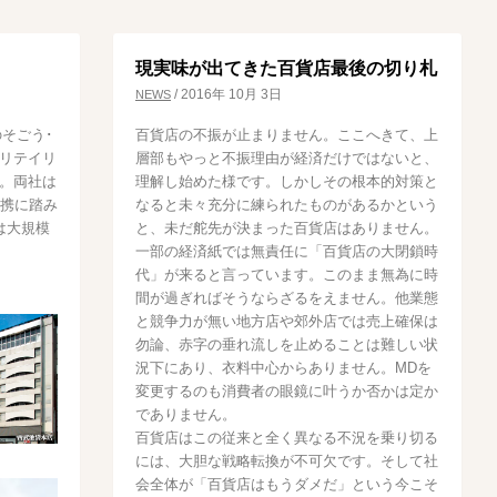
現実味が出てきた百貨店最後の切り札
/
2016年 10月 3日
NEWS
そごう･
百貨店の不振が止まりません。ここへきて、上
Oリテイリ
層部もやっと不振理由が経済だけではないと、
。両社は
理解し始めた様です。しかしその根本的対策と
提携に踏み
なると未々充分に練られたものがあるかという
は大規模
と、未だ舵先が決まった百貨店はありません。
一部の経済紙では無責任に「百貨店の大閉鎖時
代」が来ると言っています。このまま無為に時
間が過ぎればそうならざるをえません。他業態
と競争力が無い地方店や郊外店では売上確保は
勿論、赤字の垂れ流しを止めることは難しい状
況下にあり、衣料中心からありません。MDを
変更するのも消費者の眼鏡に叶うか否かは定か
でありません。
百貨店はこの従来と全く異なる不況を乗り切る
には、大胆な戦略転換が不可欠です。そして社
会全体が「百貨店はもうダメだ」という今こそ