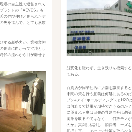
現場の自主性で運営されて
ブランドの「AEVES」も
氏の伸び伸びと創られたデ
の先を進んで、とても素敵
頭する新勢力が、業種業態
の創造に向かって混沌とし
時代の流れから目が離せま
態変化も厭わず、生き残りを模索する
である。
百貨店が同業他店に店舗を譲渡すると
未聞の策を行う意義は何処にあるのだ
ブン&アイ･ホールディングスとH2O
は何処まで効果が期待できうるのか？
に望まれる事は目先の呉越同舟は勿論
衡策を取るのではなく、「何故モノが
のか」真剣に検討し、消費者ニーズを
把握し直し、その上で対策を取るべき