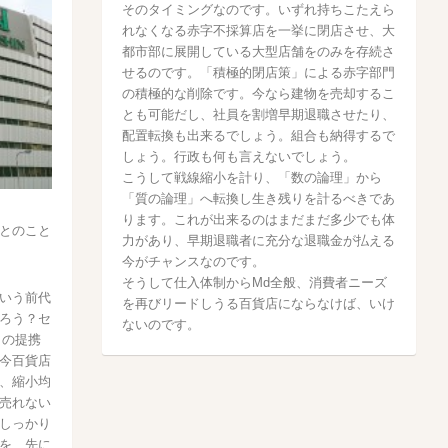
そのタイミングなのです。いずれ持ちこたえら
れなくなる赤字不採算店を一挙に閉店させ、大
都市部に展開している大型店舗をのみを存続さ
せるのです。「積極的閉店策」による赤字部門
の積極的な削除です。今なら建物を売却するこ
とも可能だし、社員を割増早期退職させたり、
配置転換も出来るでしょう。組合も納得するで
しょう。行政も何も言えないでしょう。
こうして戦線縮小を計り、「数の論理」から
「質の論理」へ転換し生き残りを計るべきであ
ります。これが出来るのはまだまだ多少でも体
とのこと
力があり、早期退職者に充分な退職金が払える
今がチャンスなのです。
そうして仕入体制からMd全般、消費者ニーズ
いう前代
を再びリードしうる百貨店にならなけば、いけ
ろう？セ
ないのです。
との提携
今百貨店
、縮小均
売れない
しっかり
を、先に