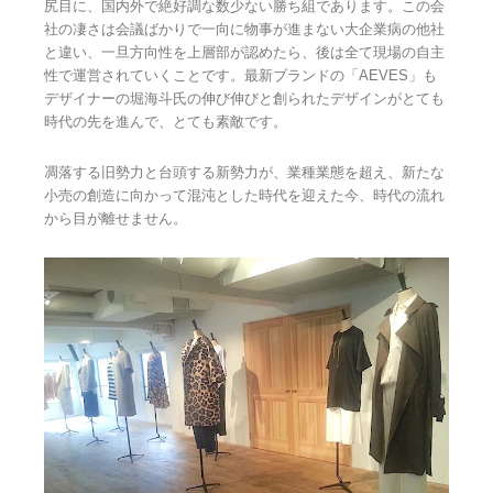
尻目に、国内外で絶好調な数少ない勝ち組であります。この会
社の凄さは会議ばかりで一向に物事が進まない大企業病の他社
と違い、一旦方向性を上層部が認めたら、後は全て現場の自主
性で運営されていくことです。最新ブランドの「AEVES」も
デザイナーの堀海斗氏の伸び伸びと創られたデザインがとても
時代の先を進んで、とても素敵です。
凋落する旧勢力と台頭する新勢力が、業種業態を超え、新たな
小売の創造に向かって混沌とした時代を迎えた今、時代の流れ
から目が離せません。