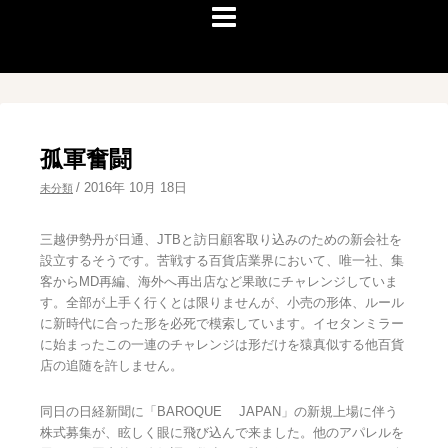
孤軍奮闘
/
2016年 10月 18日
未分類
三越伊勢丹が日通、JTBと訪日顧客取り込みのための新会社を
設立するそうです。苦戦する百貨店業界において、唯一社、集
客からMD再編、海外へ再出店など果敢にチャレンジしていま
す。全部が上手く行くとは限りませんが、小売の形体、ルール
に新時代に合った形を必死で模索しています。イセタンミラー
に始まったこの一連のチャレンジは形だけを猿真似する他百貨
店の追随を許しません。
同日の日経新聞に「BAROQUE JAPAN」の新規上場に伴う
株式募集が、眩しく眼に飛び込んで来ました。他のアパレルを