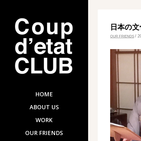
日本の文
/
2
OUR FRIENDS
HOME
ABOUT US
WORK
OUR FRIENDS