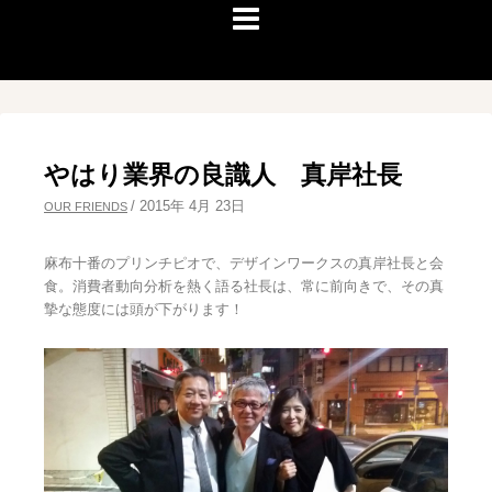
やはり業界の良識人 真岸社長
/
2015年 4月 23日
OUR FRIENDS
麻布十番のプリンチピオで、デザインワークスの真岸社長と会
食。消費者動向分析を熱く語る社長は、常に前向きで、その真
摯な態度には頭が下がります！