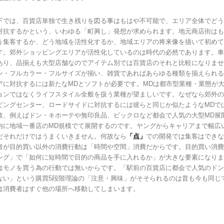
下では、百貨店単独で生き残りを図る事はもはや不可能で、エリア全体でどう
対抗するかという、いわゆる「町興し」発想が求められます。地元商店街はも
う集客するか、どう地域を活性化するか、地域エリアの将来像を描いて初めて
す。郊外ショッピングエリアが活性化しているのは時代の必然であります。車
あり、品揃えも大型店舗なのでアイテム別では百貨店のそれと比較になりませ
ン・フルカラー・フルサイズが揃い、雑貨であればあらゆる種類を揃えられる
アに対抗するには新たなMDとソフトが必要です。MDは都市型業種・業態が
ョンではなくライフスタイル全般を扱う業種が望ましいです。なぜなら郊外の
ピングセンター、ロードサイドに対抗するには彼らと同じか似たようなMDで
故、例えばドン・キホーテや無印良品、ビックロなど都会で人気の大型MD展
内に地域一番店のMD規模でて展開するのです。ヤングからキャリアまで幅広
だそれだけではうまくいきません。何故なら
「点」
での開発では集客はできな
者が目的買い以外の消費行動は「時間や空間」消費だからです。目的買い消費
ング」で「如何に短時間で目的の商品を手に入れるか」が大きな要素になりま
はモノを買う為の行動では無いからです。「駅前の百貨店に都会で人気のドン
ない」という購買5段階理論の「注意・興味」がそそられるのは昔も今も同じ
は消費者はすぐ他の場所へ移動してしまいます。