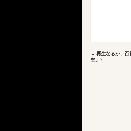
← 再生なるか、百
愁」2