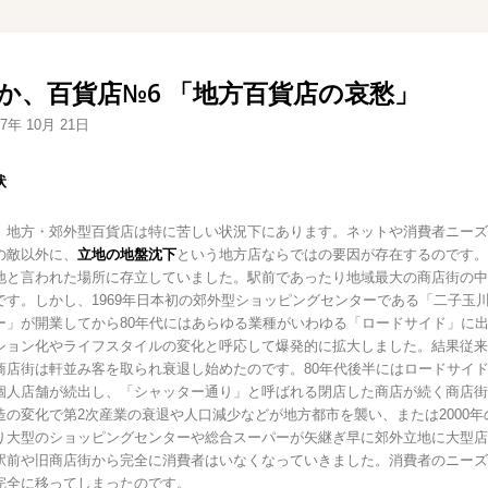
か、百貨店№6 「地方百貨店の哀愁」
17年 10月 21日
状
、地方・郊外型百貨店は特に苦しい状況下にあります。ネットや消費者ニーズ
の敵以外に、
立地の地盤沈下
という地方店ならではの要因が存在するのです。
地と言われた場所に存立していました。駅前であったり地域最大の商店街の中
です。しかし、1969年日本初の郊外型ショッピングセンターである「二子玉
ー」が開業してから80年代にはあらゆる業種がいわゆる「ロードサイド」に
ション化やライフスタイルの変化と呼応して爆発的に拡大しました。結果従来
商店街は軒並み客を取られ衰退し始めたのです。80年代後半にはロードサイ
個人店舗が続出し、「シャッター通り」と呼ばれる閉店した商店が続く商店街
造の変化で第2次産業の衰退や人口減少などが地方都市を襲い、または2000年
り大型のショッピングセンターや総合スーパーが矢継ぎ早に郊外立地に大型店
駅前や旧商店街から完全に消費者はいなくなっていきました。消費者のニーズ
完全に移ってしまったのです。