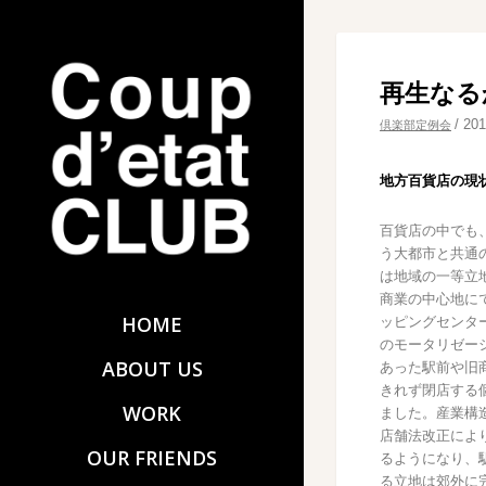
再生なる
/
20
倶楽部定例会
地方百貨店の現
百貨店の中でも
う大都市と共通
は地域の一等立
商業の中心地に
HOME
ッピングセンタ
のモータリゼー
ABOUT US
あった駅前や旧
きれず閉店する
WORK
ました。産業構
店舗法改正によ
OUR FRIENDS
るようになり、
る立地は郊外に