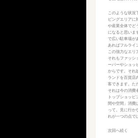
このような状況
ピングエリアに
や産業全体でど
になると思いま
で広い駐車場が
あればフルライ
この強力なエリ
それもファッシ
ーパーやショッ
からです。それ
ランドを百貨店
客できます。た
それは今の消費
トップショッピ
間や空間」消費
って。見に行か
れが一つの点で
次回へ続く