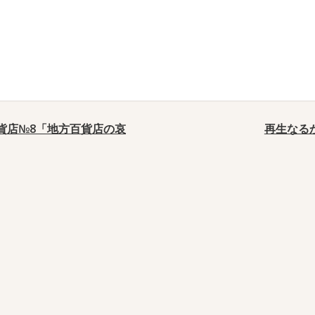
貨店№8「地方百貨店の哀
再生なる