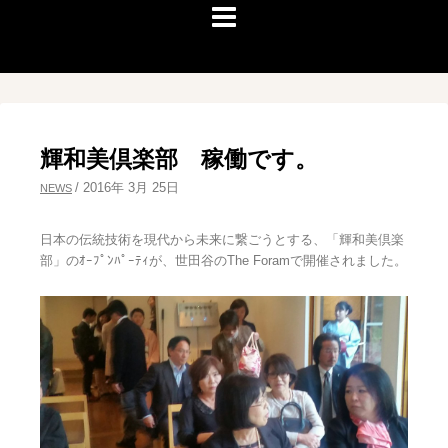
輝和美倶楽部 稼働です。
/
2016年 3月 25日
NEWS
日本の伝統技術を現代から未来に繋ごうとする、「輝和美倶楽
部」のｵｰﾌﾟﾝﾊﾟｰﾃｨが、世田谷のThe Foramで開催されました。