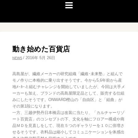
動き始めた百貨店
/
2016年 5月 26日
NEWS
高島屋が、繊維メーカーの研究組織「繊維･未来塾」と組んで
モノ作りに本格的に乗り出すそうです。今から5,6年前から産
地ﾒｰｶｰと組むチャレンジを開始していましたが、今回は大手メ
ーカーも加え、ブランドの高島屋限定品として、販売する仕組
みにしたそうです。ONWARD樫山の「自由区」と「組曲」が
その第1段になります。
一方、三越伊勢丹日本橋店は改装に当たり、「カルチャーリゾ
ート百貨店」のコンセプトの下、文化を軸にフロアー構成や商
品ＭＤを見直しをして、現在５つのギャラリーを１０に倍増さ
せるそうです。衣料品は縮小してコミュニケーションを体感出