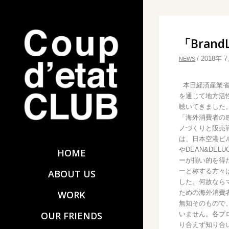
「Brand
/
2018年 
NEWS
本日経済産業省
を通じて地方活性化
聴いてきました
「海外消費者の
ノづくりと販売
は、日本空港ビ
やDEAN&DEL
HOME
ーが揃い的を得
ーと称する方々
ABOUT US
した。何故なら
ための海外消費
WORK
無知そのもので
OUR FRIENDS
いません。各プ
り合えず知り合