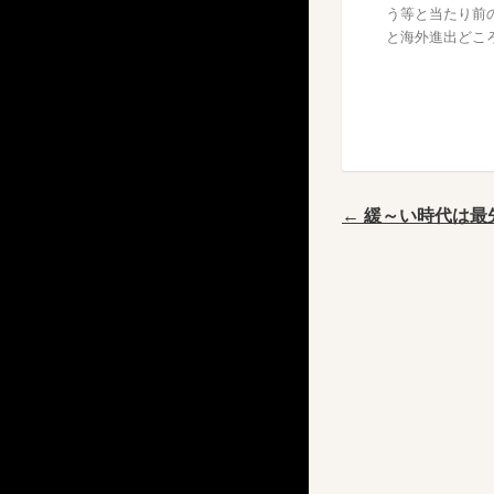
う等と当たり前
と海外進出どこ
← 緩～い時代は最