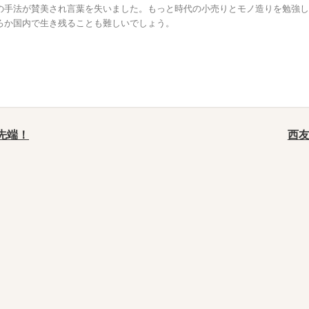
の手法が賛美され言葉を失いました。もっと時代の小売りとモノ造りを勉強し
ろか国内で生き残ることも難しいでしょう。
先端！
西友