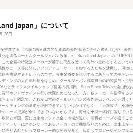
Land Japan」について
7月 26日
が推進する「地域に眠る魅力的な資源の海外市場に併せた磨き上げや、海外
を図るローカルクールジャパン政策」=「BrandLand Japan」の「OPEN D
。この企画の特徴はメーカーが勝手に商品を造って海外へ進出をするというの
感性やニーズ等に詳しいプロディューサー」と称する人たちを活用し、現地に
戦略を構築するというものです。各事業概要を説明するにあたってのモデレー
ルディングの大西副社長をはじめ、クールジャパン戦略担当の内閣参与・浜野氏
UCAなどライフスタイルショップ提案の横川氏、Soup Stock Tokyoの遠山
た質問やアドヴァイスを行い大変ためになった一方、各メーカーを指導するプ
はちょっと問題で、これが日本のクールジャパンの海外進出レベルかと思うと
マーケティングの基礎が理解できていないばかりでなく、「日本製品」を海外
者のニーズ把握が全くできていないからです。海外を十羽一絡げに論じている
、欧州と米国、更には東南アジアと全く市場が違い、消費者ニーズが違うこと
ロディーサーはスポンサーであるメーカーのご機嫌取りのために、出来上がっ
いに売り込むというブローカー的な発言が多く、販促もブロガーやインフルエ