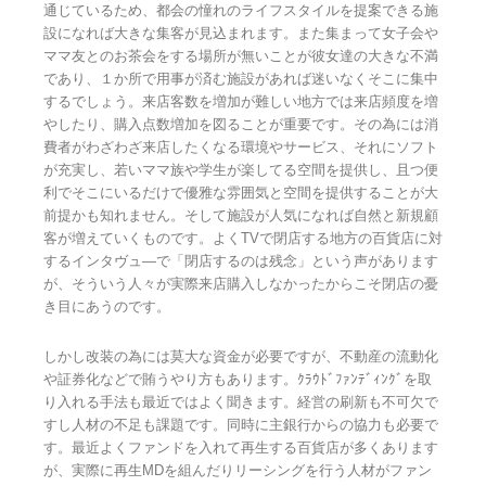
通じているため、都会の憧れのライフスタイルを提案できる施
設になれば大きな集客が見込まれます。また集まって女子会や
ママ友とのお茶会をする場所が無いことが彼女達の大きな不満
であり、１か所で用事が済む施設があれば迷いなくそこに集中
するでしょう。来店客数を増加が難しい地方では来店頻度を増
やしたり、購入点数増加を図ることが重要です。その為には消
費者がわざわざ来店したくなる環境やサービス、それにソフト
が充実し、若いママ族や学生が楽してる空間を提供し、且つ便
利でそこにいるだけで優雅な雰囲気と空間を提供することが大
前提かも知れません。そして施設が人気になれば自然と新規顧
客が増えていくものです。よくTVで閉店する地方の百貨店に対
するインタヴュ―で「閉店するのは残念」という声があります
が、そういう人々が実際来店購入しなかったからこそ閉店の憂
き目にあうのです。
しかし改装の為には莫大な資金が必要ですが、不動産の流動化
や証券化などで賄うやり方もあります。ｸﾗｳﾄﾞﾌｧﾝﾃﾞｨﾝｸﾞを取
り入れる手法も最近ではよく聞きます。経営の刷新も不可欠で
すし人材の不足も課題です。同時に主銀行からの協力も必要で
す。最近よくファンドを入れて再生する百貨店が多くあります
が、実際に再生MDを組んだりリーシングを行う人材がファン