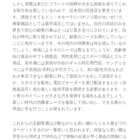
しかし実際は未だにブランドの招聘や大きな面積を借りてくれ
る取引先を探しているのみで、従来型の百貨店を夢見ていま
す。誘致できてもドン・キホーテにパチンコ屋がせいぜいで、
商業施設としては最早成立してはいません。自社の存続のみを
夢見て肝心の顧客の事はさっぱり置き去りにされています。自
社が時代に取り残されており、顧客のニーズを満たしていない
ことに気付くべきです。今の地方の消費者は何を望んでいるの
でしょう。地域によりそのニーズは異なるでしょうが、老齢者
向け食品やギフト雑貨品、男性客用にはスポーツ用品とゴルフ
用品、若年層には原宿や渋谷のギャル対応専門店、ヤングミセ
スには子供用品‣衣料は不可欠でしょう。其の販売方法もわざ
わざ来店できない顧客に対して巡回カーを出して送迎すると
か、カタログを配布し電話でオーダーを受け配送するとか（当
然返品可）何か新しい販売手段を開発する必要があります。コ
ト寄りのイベントが大きな力を発揮する場合もあるでしょう。
新しい時代の消費者ニーズを徹底して洗い出し、できる事から
早急に手を打つことが望まれています。
これからの主顧客層は少数ながらも若い層からミセス層までの
ターゲットするのが一番良いと思われます。何故なら若い層は
学生から30代までSNSなどで情報の伝達が早く都会の情報にも