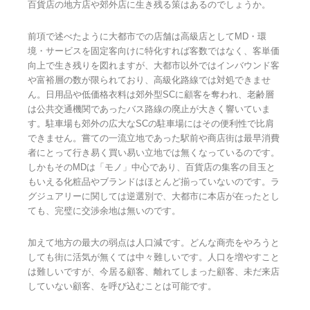
百貨店の地方店や郊外店に生き残る策はあるのでしょうか。
前項で述べたように大都市での店舗は高級店としてMD・環
境・サービスを固定客向けに特化すれば客数ではなく、客単価
向上で生き残りを図れますが、大都市以外ではインバウンド客
や富裕層の数が限られており、高級化路線では対処できませ
ん。日用品や低価格衣料は郊外型SCに顧客を奪われ、老齢層
は公共交通機関であったバス路線の廃止が大きく響いていま
す。駐車場も郊外の広大なSCの駐車場にはその便利性で比肩
できません。嘗ての一流立地であった駅前や商店街は最早消費
者にとって行き易く買い易い立地では無くなっているのです。
しかもそのMDは「モノ」中心であり、百貨店の集客の目玉と
もいえる化粧品やブランドはほとんど揃っていないのです。ラ
グジュアリーに関しては逆選別で、大都市に本店が在ったとし
ても、完璧に交渉余地は無いのです。
加えて地方の最大の弱点は人口減です。どんな商売をやろうと
しても街に活気が無くては中々難しいです。人口を増やすこと
は難しいですが、今居る顧客、離れてしまった顧客、未だ来店
していない顧客、を呼び込むことは可能です。