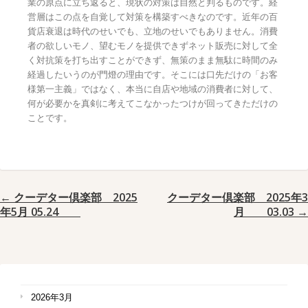
業の原点に立ち返ると、現状の対策は自然と判るものです。経
営層はこの点を自覚して対策を構築すべきなのです。近年の百
貨店衰退は時代のせいでも、立地のせいでもありません。消費
者の欲しいモノ、望むモノを提供できずネット販売に対して全
く対抗策を打ち出すことができず、無策のまま無駄に時間のみ
経過したいうのが門燈の理由です。そこには口先だけの「お客
様第一主義」ではなく、本当に自店や地域の消費者に対して、
何が必要かを真剣に考えてこなかったつけが回ってきただけの
ことです。
← クーデター倶楽部 2025
クーデター倶楽部 2025年3
年5月 05.24
月 03.03 →
2026年3月