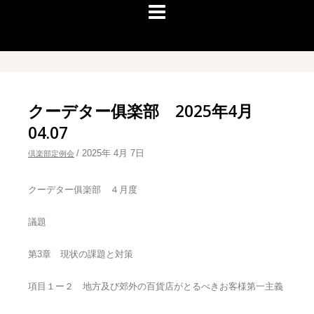
クーデター俱楽部 2025年4月
04.07
/
2025年 4月 7日
倶楽部定例会
クーデター俱楽部 ４月度
議題
第3章 現状の課題と対策
項目１ー２ 地方及び郊外の百貨店がとるべきお客様第一主義