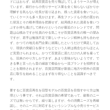
ドにはおらず、結局百貨店を売り飛ばしてしまうケースが増え
ています。銀行から小売りサービス業を全く知らないばかりか
理解する気もない社長が送り込まれ、残った資産を食いつぶし
ていくケースも多々見かけます。再生ファンドも小売の置かれ
た状況とその根本理由を把握せず、結局残された資産を食いつ
ぶすか持ち逃げして終わりというのが最近のトレンドです。問
題は山積みですが社員のやる気こそが百貨店再生の唯一の望み
ですが、若手は勉強不足で新しいチャレンジ精神も持ち合わせ
ず、かつての地元名門企業に就職したというだけで満足してお
り、現状の突破口を探そうなどという人材は残念ながらほとん
ど見受けられません。かつて百貨店に居ただけの人材を雇って
も、旧来のやり方しかできず、あまり意味がないようです。で
きる事と言ったら昔の縁故で都会から一流ブランドを招聘する
ことを期待されますが、百貨店問屋が新規に地方や郊外の百貨
店に取引を始めることはまず在り得ないことを認識すべきで
す。
要するに百貨店再生を旧型モデルの百貨店を目指すやり方は無
理という事です。それは百貨店側の希望であって、顧客のニー
ズでは無いからです。繰り返しますが、今の消費ニーズを再確
認し、そのニーズに対応するというシンプルな小売りサービス