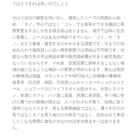
ではどうすれば良いのでしょう
やはり自社の顧客を洗い出し、徹底したニーズの把握から始
め、「モノ」中心ではなく「コト」でも集客ができる施設に業
態変更をするしか生き残る道はありません。地方では特に生活
に密着し、ニーズはあるが供給できていない「コト」や「モ
ノ」をどう集積・運営するのかが大きな課題です。今までの消
化仕入れで場所貸しに近い商売形態では存続は不可能です。何
故なら取引先大手は商品在庫や販売員経費が大きく経営負担に
なっているからです。それ故、百貨店業に固執することなく地
域の核になるような施設への変更が求められます。例えば役所
や郵便局は勿論、ボランティアやNPO法人に街興隊の事務所、
保育所、託児所、病院、子供用ジムやインターナショナルスク
ール、シェアハウスにライフスタイル型ホテル、大型レストラ
ン、本屋にカフェ、パン屋に花屋、床屋に美容院、等々例に挙
げた幾つかの業種が揃えば、人々がわざわざ集う、自然に集う
場所になりうります。単なる商業施設ではなく、通りすがりの
客ではなくモノを買う為だけの来店ではなく、目的を以て来店
したくなる業態に進化させなければ生き残るすべはありませ
ん。