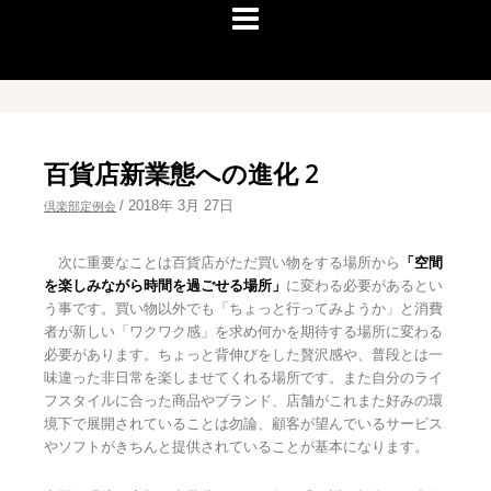
百貨店新業態への進化 2
/
2018年 3月 27日
倶楽部定例会
次に重要なことは百貨店がただ買い物をする場所から
「空間
を楽しみながら時間を過ごせる場所」
に変わる必要があるとい
う事です。買い物以外でも「ちょっと行ってみようか」と消費
者が新しい「ワクワク感」を求め何かを期待する場所に変わる
必要があります。ちょっと背伸びをした贅沢感や、普段とは一
味違った非日常を楽しませてくれる場所です。また自分のライ
フスタイルに合った商品やブランド、店舗がこれまた好みの環
境下で展開されていることは勿論、顧客が望んでいるサービス
やソフトがきちんと提供されていることが基本になります。