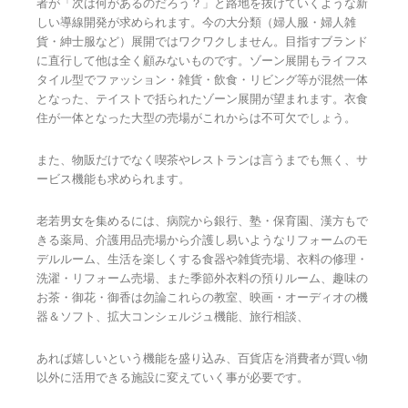
者が「次は何があるのだろう？」と路地を抜けていくような新
しい導線開発が求められます。今の大分類（婦人服・婦人雑
貨・紳士服など）展開ではワクワクしません。目指すブランド
に直行して他は全く顧みないものです。ゾーン展開もライフス
タイル型でファッション・雑貨・飲食・リビング等が混然一体
となった、テイストで括られたゾーン展開が望まれます。衣食
住が一体となった大型の売場がこれからは不可欠でしょう。
また、物販だけでなく喫茶やレストランは言うまでも無く、サ
ービス機能も求められます。
老若男女を集めるには、病院から銀行、塾・保育園、漢方もで
きる薬局、介護用品売場から介護し易いようなリフォームのモ
デルルーム、生活を楽しくする食器や雑貨売場、衣料の修理・
洗濯・リフォーム売場、また季節外衣料の預りルーム、趣味の
お茶・御花・御香は勿論これらの教室、映画・オーディオの機
器＆ソフト、拡大コンシェルジュ機能、旅行相談、
あれば嬉しいという機能を盛り込み、百貨店を消費者が買い物
以外に活用できる施設に変えていく事が必要です。