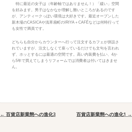
特に最近の女子は（年齢軸ではありません！）「緩い」空間
を好みます。男子はなかなか理解し難いところがあるのです
が、アンティークっぽい環境は大好きです。最近オープンした
新木場のCASICAや浅草扇町のIRIYA＋CAFÉなどは何時行って
も女性で満員です。
どちらも自分からカウンターへ行って注文するカフェが併設さ
れていますが、注文しなくて座っているだけでも文句を言われ
ず、ホッとするには最適の空間です。高い内装費を払い、4か
ら5年で買えてしまうリフォームでは消費者は付いてはきませ
ん。
← 百貨店新業態への進化3
百貨店新業態への進化1 →