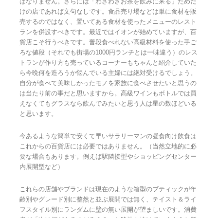
ばなりません。さらには「わざわざお茶を飲みに来る」ためだ
けの店であれば文句なしです。食品売り場などは単に食材を販
売するのではなく、置いてある食材を使ったメニューのレスト
ランを併設すべきです。最近ではイオンが始めていますが、百
貨店こそ行うべきです。普段食べれない高級材料を使った手ご
ろな値段（それでも街場の1000円ランチとは一味違う）のレス
トランが作り方も売っているコーナーもちゃんと紹介していた
ら今晩何を造ろうか悩んでいる主婦には絶対受けるでしょう。
自分が食べて美味しかったモノを家族に食べさせたいと思うの
は当たり前の事だと思いますから。高級ワインもボトルでは買
えなくてもグラスなら飲んでみたいと思う人は星の数ほどいる
と思います。
今あるような簡単で安くて早いサラリーマンの昼食向け飲食は
これからの百貨店には必要ではありません。（当然立地的に必
要な場合もあります。例えば駅隣接型やショッピングセンター
内展開型など）
これらの店舗やブランドは現在のような箱型のブティックが年
齢別やグレード別に整然と並ぶ展開では無く、テイスト＆ライ
フスタイル別にランダムに壁の無い展開が望ましいです。消費