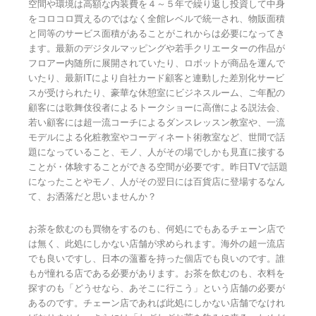
空間や環境は高額な内装費を４～５年で繰り返し投資して中身
をコロコロ買えるのではなく全館レベルで統一され、物販面積
と同等のサービス面積があることがこれからは必要になってき
ます。最新のデジタルマッピングや若手クリエーターの作品が
フロアー内随所に展開されていたり、ロボットが商品を運んで
いたり、最新ITにより自社カード顧客と連動した差別化サービ
スが受けられたり、豪華な休憩室にビジネスルーム、ご年配の
顧客には歌舞伎役者によるトークショーに高僧による説法会、
若い顧客には超一流コーチによるダンスレッスン教室や、一流
モデルによる化粧教室やコーディネート術教室など、世間で話
題になっていること、モノ、人がその場でしかも見直に接する
ことが・体験することができる空間が必要です。昨日TVで話題
になったことやモノ、人がその翌日には百貨店に登場するなん
て、お洒落だと思いませんか？
お茶を飲むのも買物をするのも、何処にでもあるチェーン店で
は無く、此処にしかない店舗が求められます。海外の超一流店
でも良いですし、日本の薀蓄を持った個店でも良いのです。誰
もが憧れる店である必要があります。お茶を飲むのも、衣料を
探すのも「どうせなら、あそこに行こう」という店舗の必要が
あるのです。チェーン店であれば此処にしかない店舗でなけれ