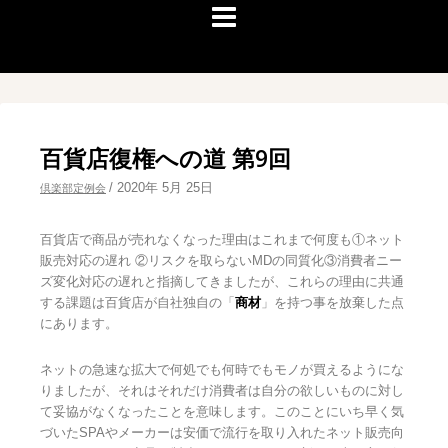
百貨店復権への道 第9回
/
2020年 5月 25日
倶楽部定例会
百貨店で商品が売れなくなった理由はこれまで何度も①ネット
販売対応の遅れ ②リスクを取らないMDの同質化③消費者ニー
ズ変化対応の遅れと指摘してきましたが、これらの理由に共通
する課題は百貨店が自社独自の「
商材
」を持つ事を放棄した点
にあります。
ネットの急速な拡大で何処でも何時でもモノが買えるようにな
りましたが、それはそれだけ消費者は自分の欲しいものに対し
て妥協がなくなったことを意味します。このことにいち早く気
づいたSPAやメーカーは安価で流行を取り入れたネット販売向