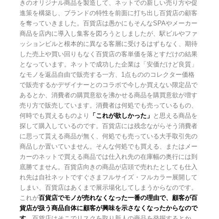
きのオリジナル商品を製造して、ネットでの新しい売り方や促
進策を構築し、ブランドの特性を前面に打ち出し百貨店の顧客
を奪っていきました。百貨店は愚かにもそんなSPAやメーカー
商品を店内に導入し集客を図ろうとしましたが、駅ビルやファ
ッションビルと根本的に異なる客層に受けるはずもなく、期待
した売上や買い回りもなく百貨店の客単価を落とすだけの結果
となっています。ネットで成功した企業は「安価だけど良質」
なモノを返品自由で販売する一方、1点もののコレクター価格
で販売するかデザイナーとのコラボで今しか買えない限定品で
あるとか、消費者の購買意欲を沸かせる商品を購買意欲が増す
売り方で販売しています。消費者は何処でも売っているもの、
何時でも買えるものより
「これが欲しかった」
と思える商品を
探して購入しているのです。百貨店には残念ながらそう消費者
に思って貰える商品が無く、何処でも売っている大手取引先の
商品しか置いていません。そんな何処でも買える、またはメー
カーのネットで買える商品では仕入れ先の在庫幅の奥行には到
底勝てません。百貨店向きの商品が店頭で売れたとしても仕入
れ先は自社ネットですぐさまフルサイズ・フルカラー展開して
しまい、百貨店はあくまで展示場化してしまうからなのです。
これが
百貨店でモノが売れなくなった一番の理由で、顧客が百
貨店が扱う商品自体に顧客が興味を示さなくなったからなので
す
。百貨店はそこでリスクを取り新人の商品を発掘するとか、