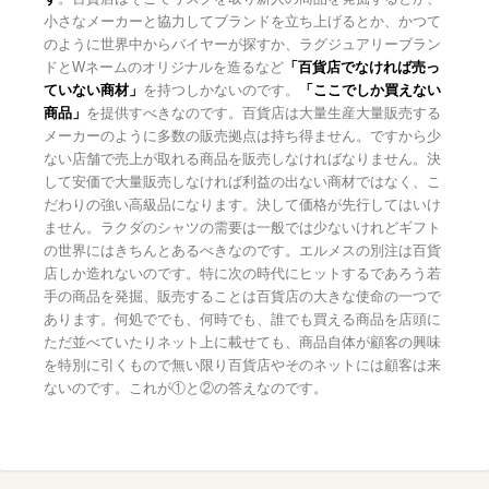
小さなメーカーと協力してブランドを立ち上げるとか、かつて
のように世界中からバイヤーが探すか、ラグジュアリーブラン
ドとWネームのオリジナルを造るなど
「百貨店でなければ売っ
ていない商材」
を持つしかないのです。
「ここでしか買えない
商品」
を提供すべきなのです。百貨店は大量生産大量販売する
メーカーのように多数の販売拠点は持ち得ません。ですから少
ない店舗で売上が取れる商品を販売しなければなりません。決
して安価で大量販売しなければ利益の出ない商材ではなく、こ
だわりの強い高級品になります。決して価格が先行してはいけ
ません。ラクダのシャツの需要は一般では少ないけれどギフト
の世界にはきちんとあるべきなのです。エルメスの別注は百貨
店しか造れないのです。特に次の時代にヒットするであろう若
手の商品を発掘、販売することは百貨店の大きな使命の一つで
あります。何処ででも、何時でも、誰でも買える商品を店頭に
ただ並べていたりネット上に載せても、商品自体が顧客の興味
を特別に引くもので無い限り百貨店やそのネットには顧客は来
ないのです。これが①と②の答えなのです。