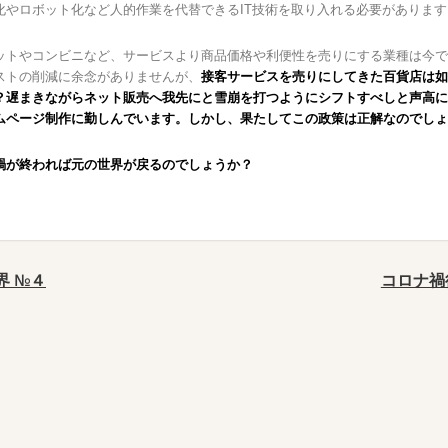
化やロボット化など人的作業を代替できるIT技術を取り入れる必要があります
ットやコンビニなど、サービスより商品価格や利便性を売りにする業種は今で
ストの削減に余念がありませんが、
接客サービスを売りにしてきた百貨店は如
？遅まきながらネット販売へ我先にと雪崩を打つようにシフトすべしと声高に
ムページ制作に勤しんでいます。しかし、果たしてこの政策は正解なのでしょ
禍が終われば元の世界が戻るのでしょうか？
界 №４
コロナ禍