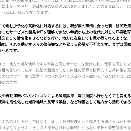
また都市への集中化により地方では６５歳以上の高齢層が５０％以上取り残さ
2か所に上がっており、過疎地域の集落の32%を超えました。このままほっとけ
う2618か所も存在してます。
ドで進む少子化や高齢化に対処するには、我が国の事情に合った新・移民政策
ったサービスの開発やITを理解できない40歳から上の世代に対してIT再教
の補充として活性化させるなどを行い、地方に在住しても職が得られるような
機能、それを動かす人々の価値観などを変える必要が不可欠です。まずは国家
るべきです。
すれば、地方の過疎地域ですら都会と同じサービスを受けられ、仕事も同じく
何度も言いましたが、政治の毅然とした方向性の提示と財界による具体策と実
可欠なのです。単に選挙向けの人気取りで現金をばら撒いているだけでは、政
外なのです。
人の自動運転バスやパソコンによる遠隔診療、毎回病院へ行かなくても貰える
便局を活性化した過疎地域の見守り業務、など制度として地方から活用できる
。
ジネスの仕組みだけではなく、新しく危機管理という概念を考慮に入れた社会
ければなりません。そして人流がなければ商売にならない業種や業態は安全を