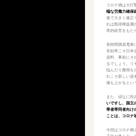
コロナ禍は大打
端な労働力確保
進で大きく修正
れは既得権益層
率的経営をもた
長時間満員電車
非効率こそ日本
資料、事前にそ
るでしょう。リ
悩んだり費用を
れこそ新しい資
価も上がるとい
また、頑なに拒
いですし、国立
帯者帯同者向け
ことは、コロナ
今回はコロナ禍