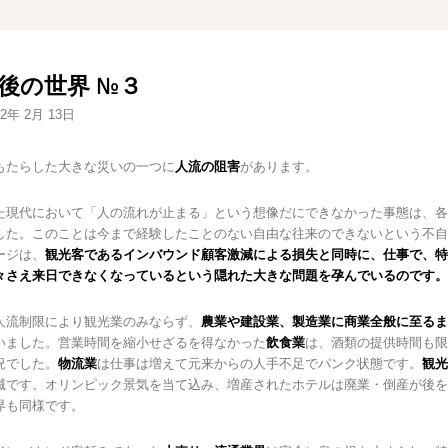
後の世界 №３
22年 2月 13日
もたらした大きな災いの一つに
人流の阻害
があります。
た現代において「人の流れが止まる」という想像だにできなかった事態は、各
した。このことは今まで経験したことのない自由な往来のできないという不自
ージは、
観光客であるインバウンド顧客激減による損失と同時に、仕事で、特
々さえ来日できなくなっているという隠れた大きな問題を孕んでいるのです。
人流制限により観光業のみならず、
農業や建設業、製造業に商業全般に至るま
いました。営業時間を縮小せざるを得なかった
飲食業
は、酒類の提供時間も限
況でした。
物流業
は仕事は増えて元来からの人手不足でパンク状態です。
観光
滅です。オリンピック景気を当て込み、増産されたホテルは廃業・倒産が後を
界も同様です。