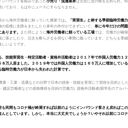
インバウンド客頼みであった
小売り・流通業界
は完全に息の根を止められ、特
続いており、もはやニュースにすらなりません。
前から海外労働者に頼っていた農家では
、「実習生」と称する季節臨時労働力
物の収穫に支障をきたしたり来年の作付ができずにいて、
単に今年だけの問題
にあります。
また同じように
海外労働者に頼っている工場
では、労働力が確保
幅に落としたり、注文を断らざるを得ない事態に陥っています。どちらも零細
厳しいようです。
る、技能実習生・特定活動者・資格外活動者は２０１７年で外国人労働力１２
５８万人居ました。２０１９年では外国人労働力は１６５万人に増加している
る臨時労働力が日本から失われた計算です。
 (農業・工業・流通などの分野で日本の技術・技能を実習にて習得を目的とした労
・建設労働者などの資格獲得を目的の労働力) :資格外活動者(留学生のアルバ
府も民間もコロナ禍が終焉すれば以前のようにインバウンド客さえ戻ればこの
ほんとしています。しかし、本当に大丈夫でしょうか？いやそれ以前にコロナ