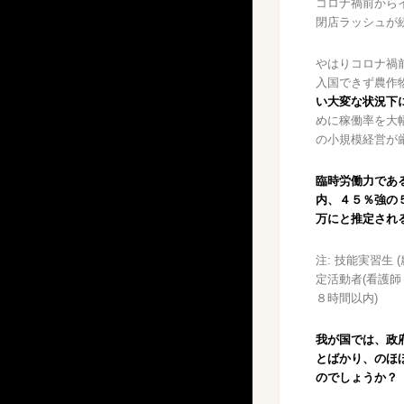
コロナ禍前から
閉店ラッシュが
やはりコロナ禍
入国できず農作
い大変な状況下
めに稼働率を大
の小規模経営が
臨時労働力であ
内、４５％強の
万にと推定され
注: 技能実習生
定活動者(看護師
８時間以内)
我が国では、政
とばかり、のほ
のでしょうか？