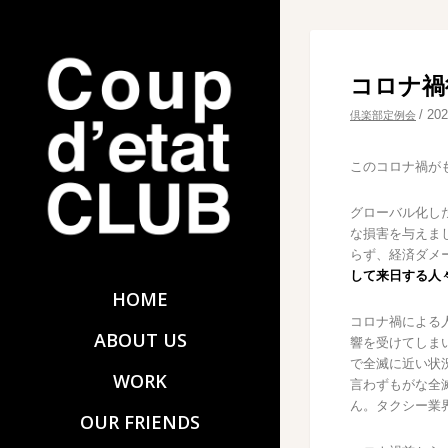
コロナ禍
/
20
倶楽部定例会
このコロナ禍が
グローバル化し
な損害を与えま
らず、経済ダメ
して来日する人
HOME
コロナ禍による
ABOUT US
響を受けてしま
で全滅に近い状
WORK
言わずもがな全
ん。タクシー業
OUR FRIENDS