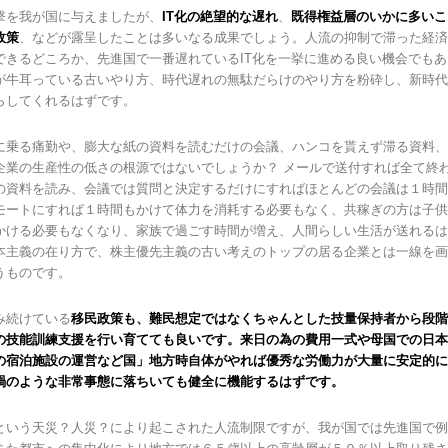
撃を我が国に与えましたが、
IT化の絶望的な遅れ
、
既得権益層のいかに多いこ
政策
、などが露呈したことは多いなる成果でしょう。人流の抑制で滞った経済
できるどころか、先進国で一番遅れているIT化を一挙に進める良い機会でも
が牛耳っている古いやり方、時代遅れの無駄だらけのやり方を粉砕し、新時代
らしてくれるはずです。
に乗る痛勤や、膨大な紙の資料を読むだけの会議、ハンコを貰えず滞る資料、
企業の生産性の低さの根源ではないでしょうか？ メールで送付すれば全て終
の資料を読み、会議では質問と決定するだけにすればほとんどの会議は１時間
モートにすれば１時間もかけて体力を消耗する必要もなく、共稼ぎの方は子供
かける必要もなくなり、家族で過ごす時間が増え、人間らしい生活が送れるは
本主義の在り方で、株主優先主義の古い考えのトップの居る企業とは一線を画
うものです。
み続けている
移民政策も、難民想定ではなくちゃんとした技量保持者から段階
の技能訓練支援を行い育てても良いです。来日の為の費用一式や母国での日本
の宿泊施設の運営など国」地方時自体がやれば優秀な労働力が大量に安定的に
禍のような非常事態に落ちいても健全に機能するはずです。
という天災？人災？により起こされた人流制限ですが、我が国では先進国で例