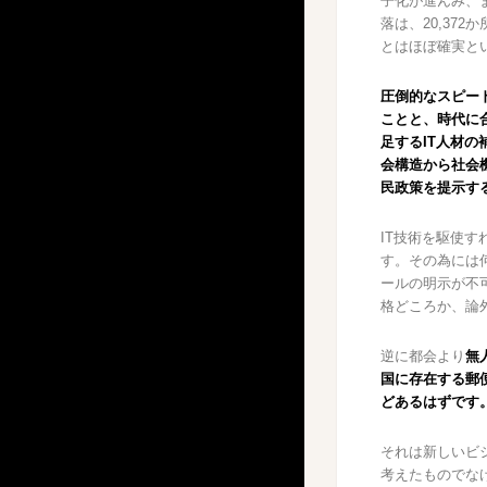
子化が進んみ、
落は、20,37
とはほぼ確実とい
圧倒的なスピー
ことと、時代に合
足するIT人材
会構造から社会
民政策を提示す
IT技術を駆使
す。その為には
ールの明示が不
格どころか、論
逆に都会より
無
国に存在する郵
どあるはずです
それは新しいビ
考えたものでな