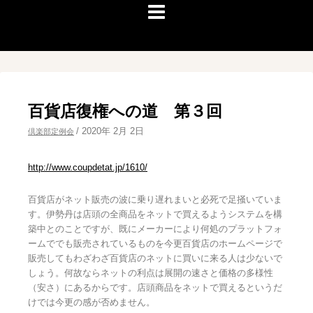
百貨店復権への道 第３回
/
2020年 2月 2日
倶楽部定例会
http://www.coupdetat.jp/1610/
百貨店がネット販売の波に乗り遅れまいと必死で足掻いていま
す。伊勢丹は店頭の全商品をネットで買えるようシステムを構
築中とのことですが、既にメーカーにより何処のプラットフォ
ームででも販売されているものを今更百貨店のホームページで
販売してもわざわざ百貨店のネットに買いに来る人は少ないで
しょう。何故ならネットの利点は展開の速さと価格の多様性
（安さ）にあるからです。店頭商品をネットで買えるというだ
けでは今更の感が否めません。