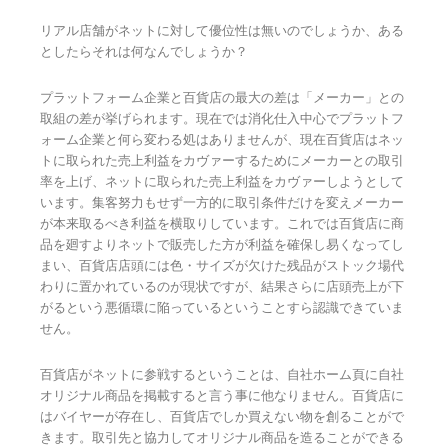
リアル店舗がネットに対して優位性は無いのでしょうか、ある
としたらそれは何なんでしょうか？
プラットフォーム企業と百貨店の最大の差は「メーカー」との
取組の差が挙げられます。現在では消化仕入中心でプラットフ
ォーム企業と何ら変わる処はありませんが、現在百貨店はネッ
トに取られた売上利益をカヴァーするためにメーカーとの取引
率を上げ、ネットに取られた売上利益をカヴァーしようとして
います。集客努力もせず一方的に取引条件だけを変えメーカー
が本来取るべき利益を横取りしています。これでは百貨店に商
品を廻すよりネットで販売した方が利益を確保し易くなってし
まい、百貨店店頭には色・サイズが欠けた残品がストック場代
わりに置かれているのが現状ですが、結果さらに店頭売上が下
がるという悪循環に陥っているということすら認識できていま
せん。
百貨店がネットに参戦するということは、自社ホーム頁に自社
オリジナル商品を掲載すると言う事に他なりません。百貨店に
はバイヤーが存在し、百貨店でしか買えない物を創ることがで
きます。取引先と協力してオリジナル商品を造ることができる