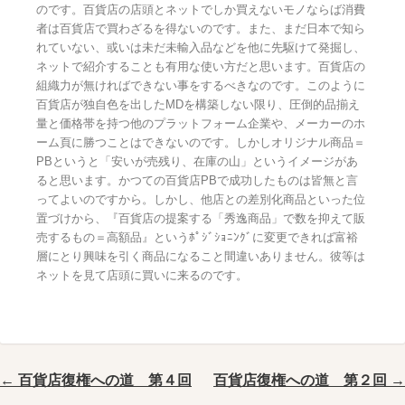
のです。百貨店の店頭とネットでしか買えないモノならば消費
者は百貨店で買わざるを得ないのです。また、まだ日本で知ら
れていない、或いは未だ未輸入品などを他に先駆けて発掘し、
ネットで紹介することも有用な使い方だと思います。百貨店の
組織力が無ければできない事をするべきなのです。このように
百貨店が独自色を出したMDを構築しない限り、圧倒的品揃え
量と価格帯を持つ他のプラットフォーム企業や、メーカーのホ
ーム頁に勝つことはできないのです。しかしオリジナル商品＝
PBというと「安いが売残り、在庫の山」というイメージがあ
ると思います。かつての百貨店PBで成功したものは皆無と言
ってよいのですから。しかし、他店との差別化商品といった位
置づけから、『百貨店の提案する「秀逸商品」で数を抑えて販
売するもの＝高額品』というﾎﾟｼﾞｼｮﾆﾝｸﾞに変更できれば富裕
層にとり興味を引く商品になること間違いありません。彼等は
ネットを見て店頭に買いに来るのです。
← 百貨店復権への道 第４回
百貨店復権への道 第２回 →